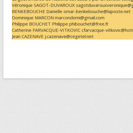
Véronique SAGOT-DUVAROUX sagotduvarouxveronique@g
BENKEBOUCHE Danielle omar-benkebouche@laposte.net
Dominique MARCON marcondomi@gmail.com
Philippe BOUCHET Philippe phibouchet@free.fr
Catherine FARVACQUE-VITKOVIC cfarvacque-vitkovic@hot
Jean CAZENAVE j.cazenave@cegetel.net